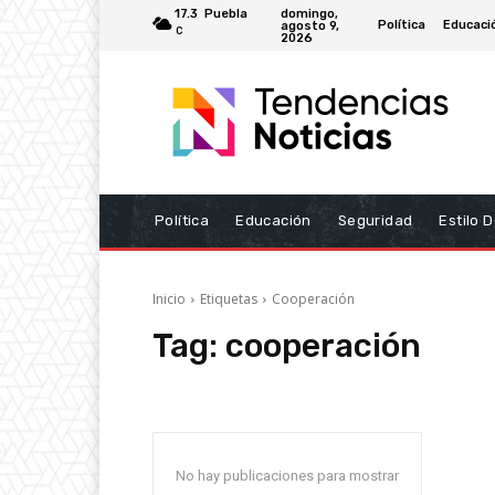
domingo,
17.3
Puebla
Política
Educaci
agosto 9,
C
2026
Política
Educación
Seguridad
Estilo 
Inicio
Etiquetas
Cooperación
Tag:
cooperación
No hay publicaciones para mostrar