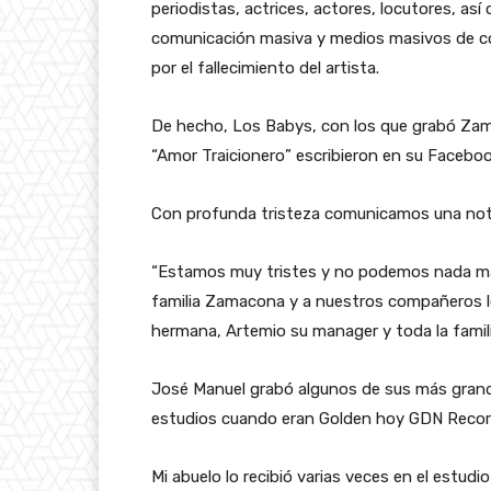
periodistas, actrices, actores, locutores, as
comunicación masiva y medios masivos de co
por el fallecimiento del artista.
De hecho, Los Babys, con los que grabó Zama
“Amor Traicionero” escribieron en su Facebook
Con profunda tristeza comunicamos una noti
“Estamos muy tristes y no podemos nada má
familia Zamacona y a nuestros compañeros l
hermana, Artemio su manager y toda la famili
José Manuel grabó algunos de sus más grand
estudios cuando eran Golden hoy GDN Recor
Mi abuelo lo recibió varias veces en el est