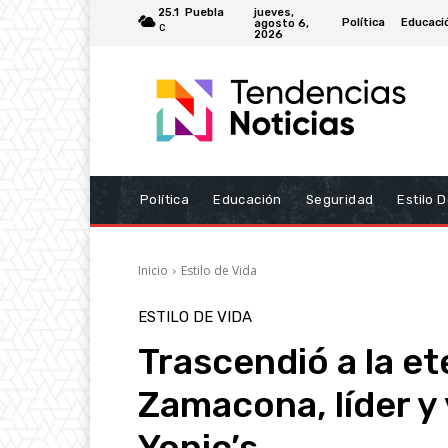
jueves,
25.1
Puebla
Política
Educaci
agosto 6,
C
2026
Política
Educación
Seguridad
Estilo 
Inicio
Estilo de Vida
ESTILO DE VIDA
Trascendió a la e
Zamacona, líder y 
Yonic’s