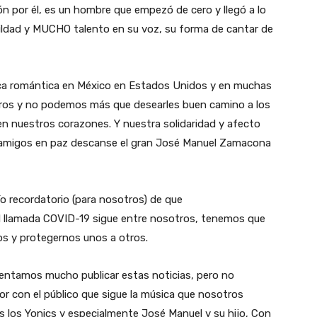
n por él, es un hombre que empezó de cero y llegó a lo
mildad y MUCHO talento en su voz, su forma de cantar de
ica romántica en México en Estados Unidos y en muchas
ros y no podemos más que desearles buen camino a los
 en nuestros corazones. Y nuestra solidaridad y afecto
 amigos en paz descanse el gran José Manuel Zamacona
ío recordatorio (para nosotros) de que
 llamada COVID-19 sigue entre nosotros, tenemos que
s y protegernos unos a otros.
entamos mucho publicar estas noticias, pero no
or con el público que sigue la música que nosotros
s los Yonics y especialmente José Manuel y su hijo, Con