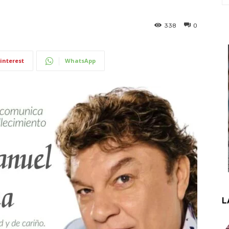
338
0
interest
WhatsApp
L