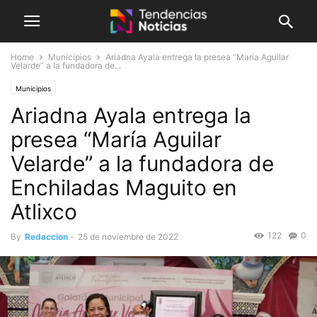
Home
Municipios
Ariadna Ayala entrega la presea “María Aguilar
Velarde” a la fundadora de...
Municipios
Ariadna Ayala entrega la
presea “María Aguilar
Velarde” a la fundadora de
Enchiladas Maguito en
Atlixco
122
0
By
Redaccion
-
25 de noviembre de 2022