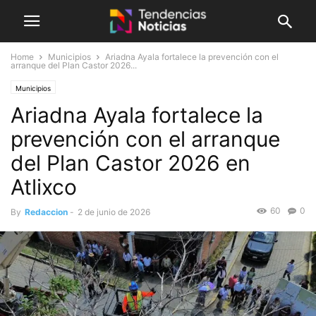
Home
Municipios
Ariadna Ayala fortalece la prevención con el
arranque del Plan Castor 2026...
Municipios
Ariadna Ayala fortalece la
prevención con el arranque
del Plan Castor 2026 en
Atlixco
60
0
By
Redaccion
-
2 de junio de 2026