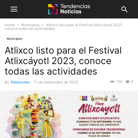
Home
Municipios
Atlixco listo para el Festival Atlixcáyotl 2023,
conoce todas las actividades
Municipios
Atlixco listo para el Festival
Atlixcáyotl 2023, conoce
todas las actividades
150
0
By
Redaccion
-
11 de septiembre de 2023