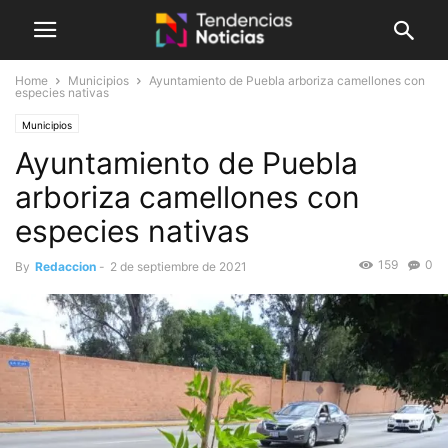
Home
Municipios
Ayuntamiento de Puebla arboriza camellones con
especies nativas
Municipios
Ayuntamiento de Puebla
arboriza camellones con
especies nativas
159
0
By
Redaccion
-
2 de septiembre de 2021