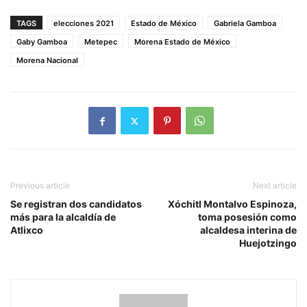
TAGS
elecciones 2021
Estado de México
Gabriela Gamboa
Gaby Gamboa
Metepec
Morena Estado de México
Morena Nacional
Previous article
Next article
Se registran dos candidatos
Xóchitl Montalvo Espinoza,
más para la alcaldía de
toma posesión como
Atlixco
alcaldesa interina de
Huejotzingo