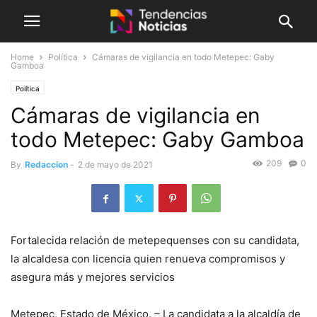
Home
Política
Cámaras de vigilancia en todo Metepec: Gaby
Gamboa
Política
Cámaras de vigilancia en
todo Metepec: Gaby Gamboa
209
0
By
Redaccion
-
2 de mayo de 2021
Fortalecida relación de metepequenses con su candidata,
la alcaldesa con licencia quien renueva compromisos y
asegura más y mejores servicios
Metepec, Estado de México. – La candidata a la alcaldía de