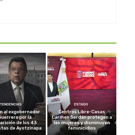
om
TENDENCIAS
ESTADO
n al exgobernador
Centros Libre-Casas
Guerrero por la
Carmen Serdán protegen a
rición de los 43
las mujeres y disminuyen
stas de Ayotzinapa
feminicidios