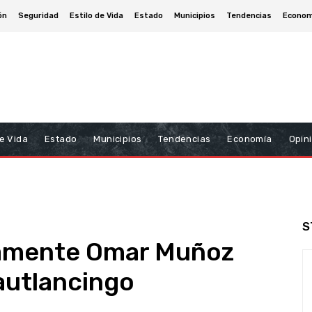
ón
Seguridad
Estilo de Vida
Estado
Municipios
Tendencias
Econom
De Vida
Estado
Municipios
Tendencias
Economía
Opin
S
amente Omar Muñoz
autlancingo