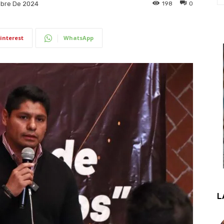
198
0
mbre De 2024
interest
WhatsApp
L