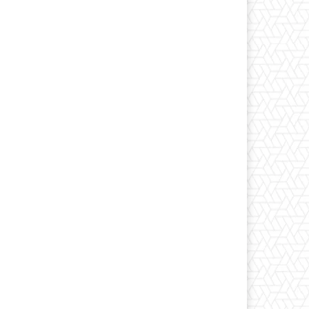
*
co:*