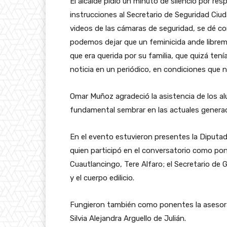
El alcalde pidió un minuto de silencio por re
instrucciones al Secretario de Seguridad Ciud
videos de las cámaras de seguridad, se dé con
podemos dejar que un feminicida ande libreme
que era querida por su familia, que quizá tenía
noticia en un periódico, en condiciones que n
Omar Muñoz agradeció la asistencia de los a
fundamental sembrar en las actuales generaci
En el evento estuvieron presentes la Diputad
quien participó en el conversatorio como pon
Cuautlancingo, Tere Alfaro; el Secretario d
y el cuerpo edilicio.
Fungieron también como ponentes la asesora j
Silvia Alejandra Arguello de Julián.