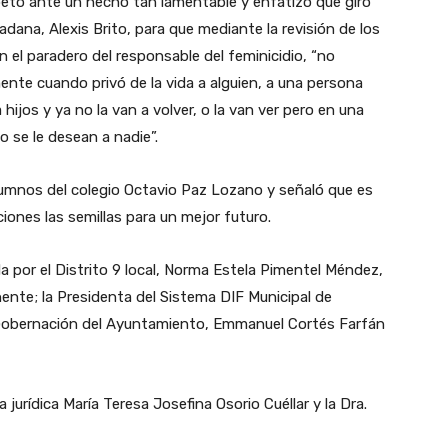
speto ante un hecho tan lamentable y enfatizó que giró
adana, Alexis Brito, para que mediante la revisión de los
 el paradero del responsable del feminicidio, “no
nte cuando privó de la vida a alguien, a una persona
 hijos y ya no la van a volver, o la van ver pero en una
o se le desean a nadie”.
lumnos del colegio Octavio Paz Lozano y señaló que es
ones las semillas para un mejor futuro.
a por el Distrito 9 local, Norma Estela Pimentel Méndez,
ente; la Presidenta del Sistema DIF Municipal de
e Gobernación del Ayuntamiento, Emmanuel Cortés Farfán
urídica María Teresa Josefina Osorio Cuéllar y la Dra.