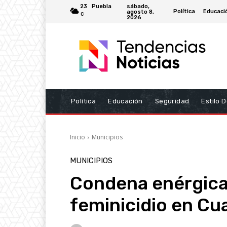
sábado,
23
Puebla
Política
Educaci
agosto 8,
C
2026
Política
Educación
Seguridad
Estilo 
Inicio
Municipios
MUNICIPIOS
Condena enérgic
feminicidio en Cu