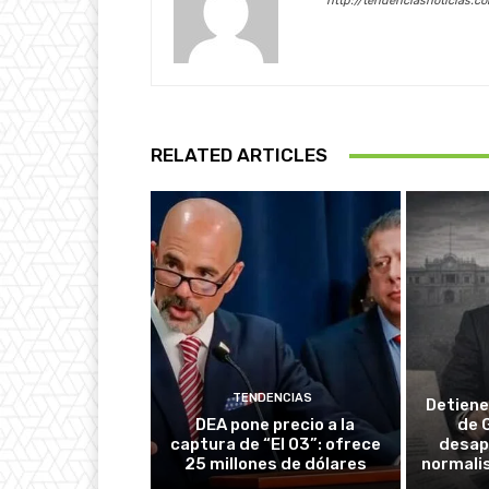
http://tendenciasnoticias.c
RELATED ARTICLES
TENDENCIAS
Detiene
DEA pone precio a la
de 
captura de “El 03”: ofrece
desapa
25 millones de dólares
normali