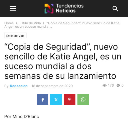
Home
Estilo de Vida
“Copia de Seguridad”, nuevo sencillo de Katie
Angel, es un suceso mundial...
Estilo de Vida
“Copia de Seguridad”, nuevo
sencillo de Katie Angel, es un
suceso mundial a dos
semanas de su lanzamiento
176
0
By
Redaccion
-
18 de septiembre de 2020
Por Mino D’Blanc