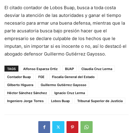
El citado contador de Lobos Buap, busca a toda costa
desviar la atención de las autoridades y ganar el tiempo
necesario para armar una buena defensa, mientras que la
parte acusatoria busca bajo presión hacer que el
empresario se declare culpable de los hechos que le
imputan, sin importar si es inocente o no, así lo destacó el
abogado defensor Guillermo Gutiérrez Gayosso.
TAGS
Alfonso Esparza Ortiz
BUAP
Claudia Cruz Lerma
Contador Buap
FGE
Fiscalía General del Estado
Gilberto Higuera
Guillermo Gutiérrez Gayosso
Héctor Sánchez Sánchez
Ignacio Cruz Lerma
Ingeniero Jorge Torres
Lobos Buap
Tribunal Superior de Justicia