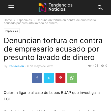
Home
Especiales
Denuncian tortura en contra de empresario
acusado por presunto lavado de dinero
Especiales
Denuncian tortura en contra
de empresario acusado por
presunto lavado de dinero
403
0
By
Redaccion
-
6 de mayo de 2021
Quieren ligarlo al caso de Lobos BUAP que investiga la
FGE