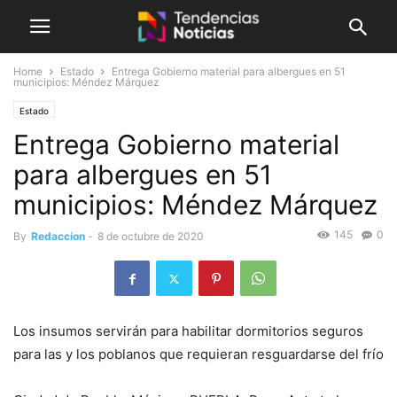
Home
Estado
Entrega Gobierno material para albergues en 51
municipios: Méndez Márquez
Estado
Entrega Gobierno material
para albergues en 51
municipios: Méndez Márquez
145
0
By
Redaccion
-
8 de octubre de 2020
Los insumos servirán para habilitar dormitorios seguros
para las y los poblanos que requieran resguardarse del frío