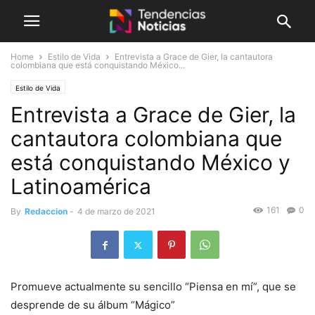
Home
Estilo de Vida
Entrevista a Grace de Gier, la cantautora
colombiana que está conquistando México...
Estilo de Vida
Entrevista a Grace de Gier, la
cantautora colombiana que
está conquistando México y
Latinoamérica
161
0
By
Redaccion
-
4 de marzo de 2021
Promueve actualmente su sencillo “Piensa en mí”, que se
desprende de su álbum “Mágico”