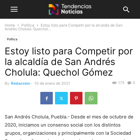
Home
Política
Estoy listo para Competir por la alcaldía de San
Andrés Cholula: Quechol...
Política
Estoy listo para Competir por
la alcaldía de San Andrés
Cholula: Quechol Gómez
175
0
By
Redaccion
-
10 de enero de 2021
San Andrés Cholula, Puebla.- Desde el mes de octubre de
2020, iniciamos un consenso social con los distintos
grupos, organizaciones y principalmente con la Sociedad