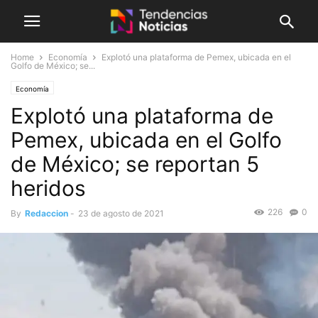
Home
Economía
Explotó una plataforma de Pemex, ubicada en el
Golfo de México; se...
Economía
Explotó una plataforma de
Pemex, ubicada en el Golfo
de México; se reportan 5
heridos
226
0
By
Redaccion
-
23 de agosto de 2021