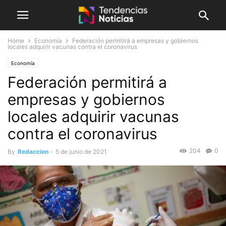
Home
Economía
Federación permitirá a empresas y gobiernos
locales adquirir vacunas contra el coronavirus
Economía
Federación permitirá a
empresas y gobiernos
locales adquirir vacunas
contra el coronavirus
204
0
By
Redaccion
-
5 de junio de 2021