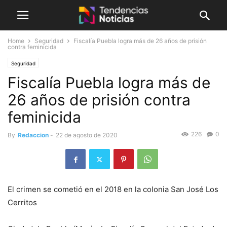
Home
Seguridad
Fiscalía Puebla logra más de 26 años de prisión
contra feminicida
Seguridad
Fiscalía Puebla logra más de
26 años de prisión contra
feminicida
226
0
By
Redaccion
-
22 de agosto de 2020
El crimen se cometió en el 2018 en la colonia San José Los
Cerritos