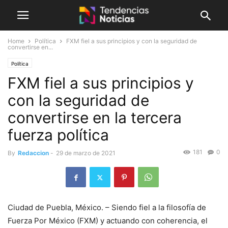
Home
Política
FXM fiel a sus principios y con la seguridad de
convertirse en...
Política
FXM fiel a sus principios y
con la seguridad de
convertirse en la tercera
fuerza política
181
0
By
Redaccion
-
29 de marzo de 2021
Ciudad de Puebla, México. – Siendo fiel a la filosofía de
Fuerza Por México (FXM) y actuando con coherencia, el