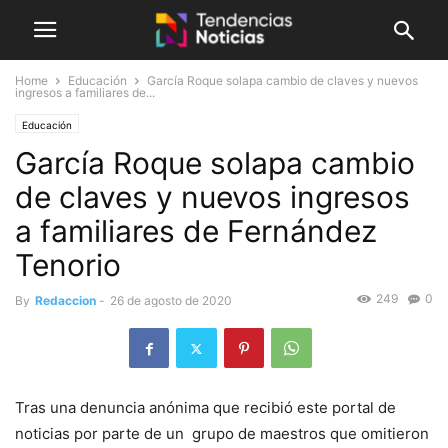
Home
Educación
García Roque solapa cambio de claves y nuevos
ingresos a familiares de...
Educación
García Roque solapa cambio
de claves y nuevos ingresos
a familiares de Fernández
Tenorio
249
0
By
Redaccion
-
26 de agosto de 2020
Tras una denuncia anónima que recibió este portal de
noticias por parte de un grupo de maestros que omitieron