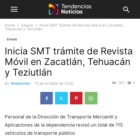
Home
Estado
Inicia SMT trámite de Revista Móvil en Zacatlán,
Tehuacán y Teziutlán
Estado
Inicia SMT trámite de Revista
Móvil en Zacatlán, Tehuacán
y Teziutlán
145
0
By
Redaccion
-
15 de octubre de 2020
Personal de la Dirección de Transporte Mercantil y
Aplicaciones de la dependencia revisó un total de 115
vehículos de transporte público