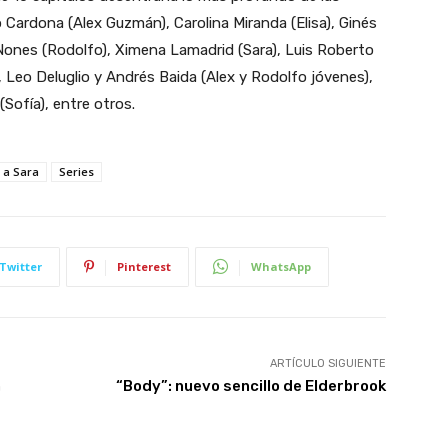
Cardona (Alex Guzmán), Carolina Miranda (Elisa), Ginés
o Nones (Rodolfo), Ximena Lamadrid (Sara), Luis Roberto
 Leo Deluglio y Andrés Baida (Alex y Rodolfo jóvenes),
Sofía), entre otros.
 a Sara
Series
Twitter
Pinterest
WhatsApp
ARTÍCULO SIGUIENTE
n
“Body”: nuevo sencillo de Elderbrook