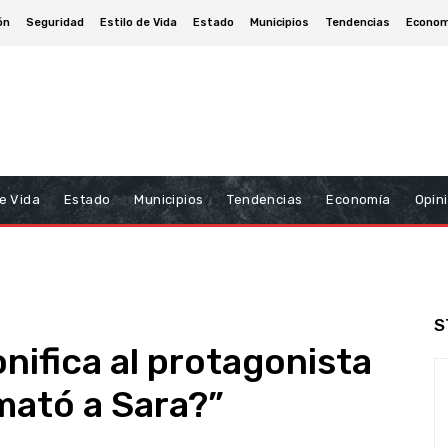
ón
Seguridad
Estilo de Vida
Estado
Municipios
Tendencias
Econom
De Vida
Estado
Municipios
Tendencias
Economía
Opin
S
nifica al protagonista
mató a Sara?”