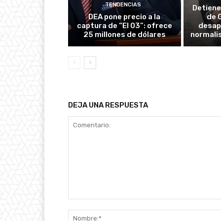
TENDENCIAS
Detiene
DEA pone precio a la
de 
captura de “El 03”: ofrece
desapa
25 millones de dólares
normali
DEJA UNA RESPUESTA
Comentario: