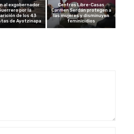
n al exgobernador
Centros Libre-Casas
Guerrero por la
Carmen Serdán protegen a
rición de los 43
las mujeres y disminuyen
stas de Ayotzinapa
feminicidios
Nombre: