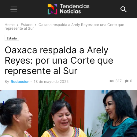
Home
Estado
Oaxaca respalda a Arely Reyes: por una Corte que
represente al Sur
Estado
Oaxaca respalda a Arely
Reyes: por una Corte que
represente al Sur
317
0
By
Redaccion
-
13 de mayo de 2025