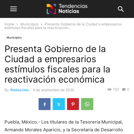
Home
Municipios
Presenta Gobierno de la Ciudad a empresarios
estímulos fiscales para la reactivación...
Municipios
Presenta Gobierno de la
Ciudad a empresarios
estímulos fiscales para la
reactivación económica
152
0
By
Redaccion
-
9 de septiembre de 2020
Puebla, México.- Los titulares de la Tesorería Municipal,
Armando Morales Aparicio, y la Secretaría de Desarrollo