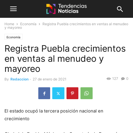
Home
Economía
Registra Puebla crecimientos en ventas al menudeo
y mayoreo
Economía
Registra Puebla crecimientos
en ventas al menudeo y
mayoreo
127
0
By
Redaccion
-
27 de enero de 2021
El estado ocupó la tercera posición nacional en
crecimiento