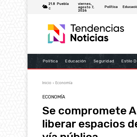
viernes,
21.8
Puebla
Política
Educaci
agosto 7,
C
2026
Política
Educación
Seguridad
Estilo 
Inicio
Economía
ECONOMÍA
Se compromete Alc
liberar espacios 
vía pública