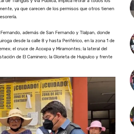
de Tianguis y Vía Pública, implica retirar a todos los
emente, ya que carecen de los permisos que otros tienen
esorería.
 Fernando, además de San Fernando y Tlalpan, donde
iroga desde la calle 8 y hasta Periférico, en la zona 1 de
emex; el cruce de Acoxpa y Miramontes; la lateral del
 estación de El Caminero; la Glorieta de Huipulco y frente