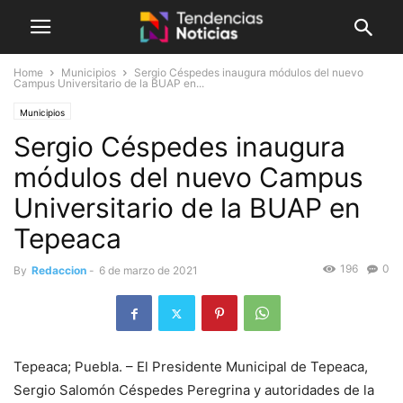
Home
Municipios
Sergio Céspedes inaugura módulos del nuevo
Campus Universitario de la BUAP en...
Municipios
Sergio Céspedes inaugura
módulos del nuevo Campus
Universitario de la BUAP en
Tepeaca
196
0
By
Redaccion
-
6 de marzo de 2021
Tepeaca; Puebla. – El Presidente Municipal de Tepeaca,
Sergio Salomón Céspedes Peregrina y autoridades de la