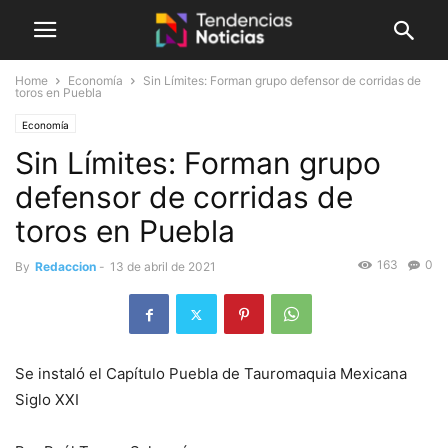
Home
Economía
Sin Límites: Forman grupo defensor de corridas de
toros en Puebla
Economía
Sin Límites: Forman grupo
defensor de corridas de
toros en Puebla
163
0
By
Redaccion
-
13 de abril de 2021
Se instaló el Capítulo Puebla de Tauromaquia Mexicana
Siglo XXI