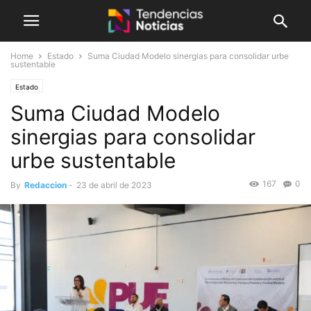
Home
Estado
Suma Ciudad Modelo sinergias para consolidar urbe
sustentable
Estado
Suma Ciudad Modelo
sinergias para consolidar
urbe sustentable
167
0
By
Redaccion
-
23 de abril de 2023