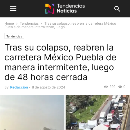
Home
Tendencias
Tras su colapso, reabren la carretera México
Puebla de manera intermitente, luego...
Tendencias
Tras su colapso, reabren la
carretera México Puebla de
manera intermitente, luego
de 48 horas cerrada
292
0
By
Redaccion
-
8 de agosto de 2024