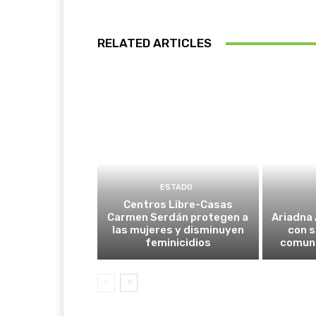
RELATED ARTICLES
ESTADO
Centros Libre-Casas
Carmen Serdán protegen a
Ariadna 
las mujeres y disminuyen
con s
feminicidios
comuni