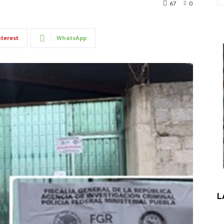
67
0
nterest
WhatsApp
L