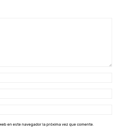
Nombre:
Correo
electróni
Sitio
web:
o web en este navegador la próxima vez que comente.