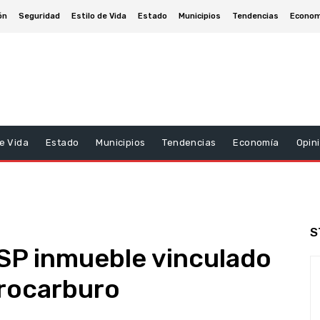
ón
Seguridad
Estilo de Vida
Estado
Municipios
Tendencias
Econom
De Vida
Estado
Municipios
Tendencias
Economía
Opin
S
SP inmueble vinculado
drocarburo