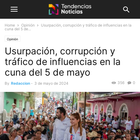
Home
Opinión
Usurpación, corrupción y tráfico de influencias en la
cuna del 5 de...
Opinión
Usurpación, corrupción y
tráfico de influencias en la
cuna del 5 de mayo
356
0
By
Redaccion
-
3 de mayo de 2024