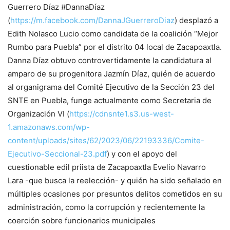
Guerrero Díaz #DannaDíaz
(
https://m.facebook.com/DannaJGuerreroDiaz
) desplazó a
Edith Nolasco Lucio como candidata de la coalición “Mejor
Rumbo para Puebla” por el distrito 04 local de Zacapoaxtla.
Danna Díaz obtuvo controvertidamente la candidatura al
amparo de su progenitora Jazmín Díaz, quién de acuerdo
al organigrama del Comité Ejecutivo de la Sección 23 del
SNTE en Puebla, funge actualmente como Secretaria de
Organización VI (
https://cdnsnte1.s3.us-west-
1.amazonaws.com/wp-
content/uploads/sites/62/2023/06/22193336/Comite-
Ejecutivo-Seccional-23.pdf
) y con el apoyo del
cuestionable edil priista de Zacapoaxtla Evelio Navarro
Lara -que busca la reelección- y quién ha sido señalado en
múltiples ocasiones por presuntos delitos cometidos en su
administración, como la corrupción y recientemente la
coerción sobre funcionarios municipales