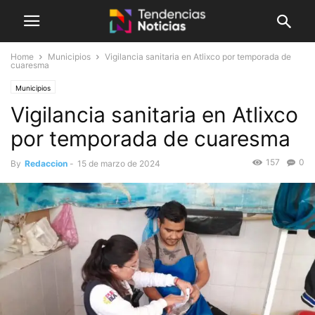
Home
Municipios
Vigilancia sanitaria en Atlixco por temporada de
cuaresma
Municipios
Vigilancia sanitaria en Atlixco
por temporada de cuaresma
157
0
By
Redaccion
-
15 de marzo de 2024